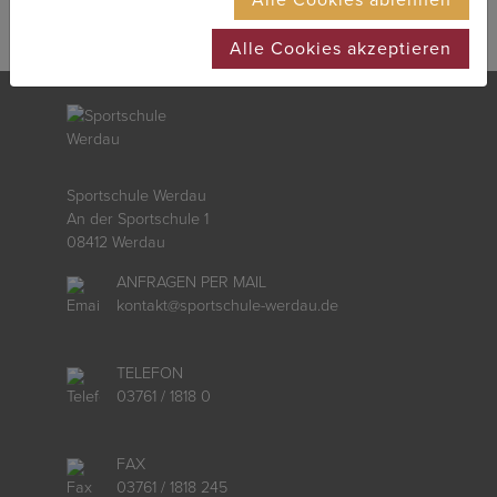
Alle Cookies akzeptieren
Sportschule Werdau
An der Sportschule 1
08412 Werdau
ANFRAGEN PER MAIL
kontakt
@
sportschule-werdau.de
TELEFON
03761 / 1818 0
FAX
03761 / 1818 245