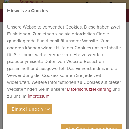
Hinweis zu Cookies
03761
kontakt
@
sports
MENU
1818-
werdau.de
TRAININGSLAGER WERDAU
Unsere Webseite verwendet Cookies. Diese haben zwei
0
Funktionen: Zum einen sind sie erforderlich für die
grundlegende Funktionalität unserer Website. Zum
anderen können wir mit Hilfe der Cookies unsere Inhalte
für Sie immer weiter verbessern. Hierzu werden
23.03.2023
pseudonymisierte Daten von Website-Besuchern
Sportvereine und Übungsgruppen finden bei uns
gesammelt und ausgewertet. Das Einverständnis in die
ganzjährig, sowohl wochentags als auch am
Verwendung der Cookies können Sie jederzeit
Wochenende, sehr gute Bedingungen für ein
widerrufen. Weitere Informationen zu Cookies auf dieser
Trainingslager. Nutzen Sie unser Haus für
Website finden Sie in unserer
Datenschutzerklärung
und
Konditionierungslager in der Saisonvorbereitung,
zu uns im
Impressum
.
für Spezialtrainingslager oder einfach nur für ein
gemütliches Vereinswochenende. Wir finden für
alle Anforderungen eine Lösung und unterstützen
Einstellungen
Sie gern bei der Planung.
Zurück
Alle Cookies ablehnen