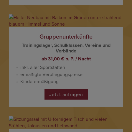
Gruppenunterkünfte
Trai­nings­lager, Schul­klassen, Vereine und
Verbände
ab 31,00 € p. P. / Nacht
inkl. aller Sport­stätten
ermä­ßigte Verpfle­gungs­preise
Kinder­er­mä­ßi­gung
Jetzt anfragen