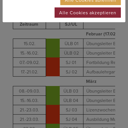
Alle Cookies ablehnen
Alle Cookies akzeptieren
Zeitraum
SJ/ÜL
Februar (17.02. - 28
15.02.
ÜLB 01
Übungsleiter B - Be
15.-16.02.
ÜLB 02
Übungsleiter B - Fun
07.-09.02.
SJ 01
Fortbildung Rettung
17.-21.02.
SJ 02
Aufbaulehrgang für 
März
08.-09.03.
ÜLB 03
Übungsleiter B - Bas
15.-16.03.
ÜLB 04
Übungsleiter B - Cor
21.-23.03.
SJ 03
Lizenzwochenende fü
21.-23.03.
SJ 04
Ausbildung Multiplik