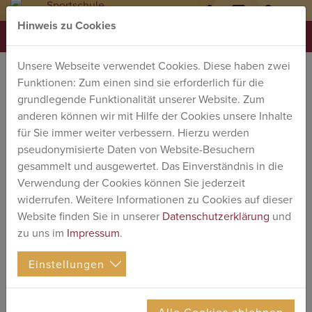
Hinweis zu Cookies
03761
kontakt
@
sports
MENU
1818-
werdau.de
Unsere Webseite verwendet Cookies. Diese haben zwei
FORT
0
Funktionen: Zum einen sind sie erforderlich für die
BILDUNG
AUS- UND
grundlegende Funktionalität unserer Website. Zum
» In unserem Haus werden verschiedene
FORTBILDUNGSANGEBOTE
anderen können wir mit Hilfe der Cookies unsere Inhalte
Angebote durchgeführt. «
für Sie immer weiter verbessern. Hierzu werden
LSB Sachsen und Sportjugend
pseudonymisierte Daten von Website-Besuchern
Sachsen
gesammelt und ausgewertet. Das Einverständnis in die
Verwendung der Cookies können Sie jederzeit
widerrufen. Weitere Informationen zu Cookies auf dieser
Eine Vielzahl von Aus- und
Website finden Sie in unserer
Datenschutzerklärung
und
Fortbildungsangebote des LSB Sachsen
zu uns im
Impressum
.
und der Sportjugend Sachsen werden bei
uns im Haus durchgeführt.
Einstellungen
INOS UND ANMELDUNG