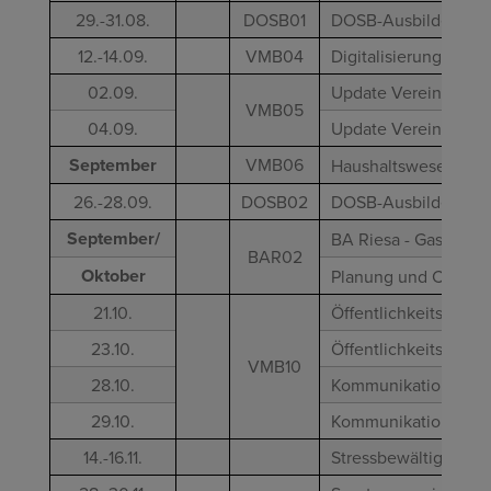
29.-31.08.
DOSB01
DOSB-Ausbilderzerti
12.-14.09.
VMB04
Digitalisierung/ Soci
02.09.
Update Vereinsrecht 
VMB05
04.09.
Update Vereinsrecht 
September
VMB06
Haushaltswesen/ Cont
26.-28.09.
DOSB02
DOSB-Ausbilderzert
September/
BA Riesa - Gasthörer
BAR02
Oktober
Planung und Control
21.10.
Öffentlichkeitsarbeit 
23.10.
Öffentlichkeitsarbeit 
VMB10
28.10.
Kommunikation (Online
29.10.
Kommunikation (Onlin
14.-16.11.
Stressbewältigung/ 