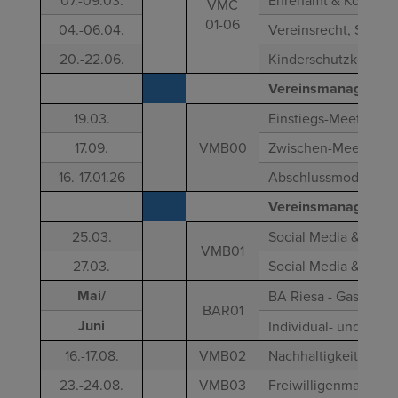
07.-09.03.
Ehrenamt & Kommuni
VMC
01-06
04.-06.04.
Vereinsrecht, Satzun
20.-22.06.
Kinderschutzkonzept
Vereinsmanagement 
19.03.
Einstiegs-Meeting (O
17.09.
VMB00
Zwischen-Meeting (O
16.-17.01.26
Abschlussmodul (Prä
Vereinsmanagement 
25.03.
Social Media & Pressea
VMB01
27.03.
Social Media & Presse
Mai/
BA Riesa - Gasthörer
BAR01
Juni
Individual- und Team
16.-17.08.
VMB02
Nachhaltigkeit im Sp
23.-24.08.
VMB03
Freiwilligenmanageme