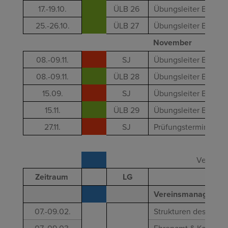
17.-19.10.
ÜLB 26
Übungsleiter B - Fit
25.-26.10.
ÜLB 27
Übungsleiter B - Car
November
08.-09.11.
SJ
Übungsleiter B - Spi
08.-09.11.
ÜLB 28
Übungsleiter B - Ga
15.09.
SJ
Übungsleiter B - Ne
15.11.
ÜLB 29
Übungsleiter B - En
27.11.
SJ
Prüfungstermin Lizen
Vereinsm
Zeitraum
LG
Vereinsmanagement 
07.-09.02.
Strukturen des orga