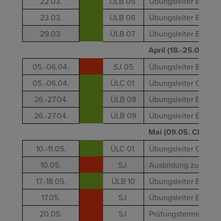
22.03.
ÜLB 05
Übungsleiter B - Akti
23.03.
ÜLB 06
Übungsleiter B - Akt
29.03.
ÜLB 07
Übungsleiter B - Gle
April (18.-25.04.)
05.-06.04.
SJ 05
Übungsleiter B - Tra
05.-06.04.
ÜLC 01
Übungsleiter C - Fitne
26.-27.04.
ÜLB 08
Übungsleiter B - Ge
26.-27.04.
ÜLB 09
Übungsleiter B - Prä
Mai (09.05. Christi
10.-11.05.
ÜLC 01
Übungsleiter C - Fitn
10.05.
SJ
Ausbildung zur Ansp
17.-18.05.
ÜLB 10
Übungsleiter B - Pila
17.05.
SJ
Übungsleiter B - Kin
20.05.
SJ
Prüfungstermin Lizen