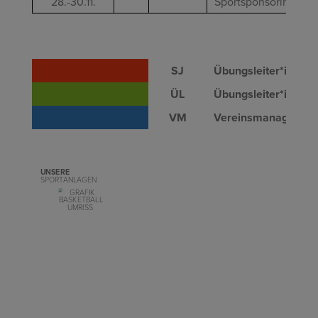
28.-30.11.
Sportsponsoring (16 
SJ
Übungsleiter*innen
a
ÜL
Übungsleiter*innen
a
VM
Vereinsmanagemen
UNSERE
SPORTANLAGEN