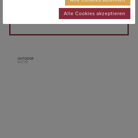
Ende aufräumen. Egal, ob vege­ta­ri­sche
Speisen oder klas­si­sche Haus­manns­kost,
Alle Cookies akzeptieren
es ist für jeden etwas dabei.
OUTDOOR
KÜCHE
Previous
Next