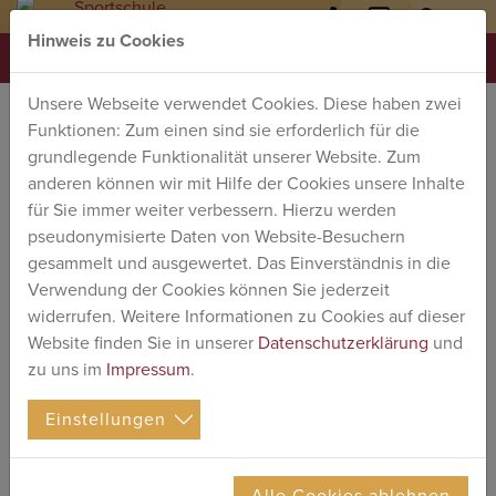
Hinweis zu Cookies
03761
kontakt
@
sports
MENU
1818-
werdau.de
Unsere Webseite verwendet Cookies. Diese haben zwei
0
OUTDOOR
Funktionen: Zum einen sind sie erforderlich für die
KÜCHE
grundlegende Funktionalität unserer Website. Zum
anderen können wir mit Hilfe der Cookies unsere Inhalte
Am Esstisch kommen alle
» Drei-Gänge-Menü über dem offenen
Feuer «
für Sie immer weiter verbessern. Hierzu werden
zusammen!
pseudonymisierte Daten von Website-Besuchern
Gemeinsam wird ein Drei-Gänge-Menü
gesammelt und ausgewertet. Das Einverständnis in die
über dem offenen Feuer zube­reitet. Alle
Verwendung der Cookies können Sie jederzeit
Tätig­keiten, die damit in Zusam­men­hang
widerrufen. Weitere Informationen zu Cookies auf dieser
stehen, werden von den Teil­neh­mern in
Website finden Sie in unserer
Datenschutzerklärung
und
Eigen­ver­ant­wor­tung über­nommen: Holz
zu uns im
Impressum
.
hacken, Koch­stelle vorbe­reiten, das Feuer
entfa­chen und unter­halten, Zutaten vorbe­
Einstellungen
reiten, Essen kochen, Tisch einde­cken und
deko­rieren, einen Zeit­plan aufstellen und
über­wa­chen, gemeinsam Essen und am
Alle Cookies ablehnen