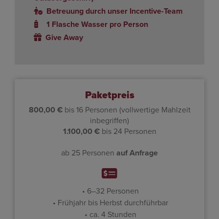
Betreuung durch unser Incen­tive-Team
1 Flasche Wasser pro Person
Give Away
Paketpreis
800,00 €
bis 16 Personen (voll­wer­tige Mahl­zeit
inbe­griffen)
1.100,00 €
bis 24 Personen
ab 25 Personen
auf Anfrage
6–32 Personen
Früh­jahr bis Herbst durch­führbar
ca. 4 Stunden